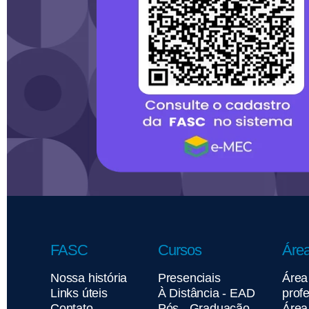
FASC
Cursos
Área
Nossa história
Presenciais
Área
Links úteis
À Distância - EAD
prof
Contato
Pós - Graduação
Área