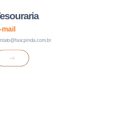
esouraria
-mail
ntato@fascpinda.com.br