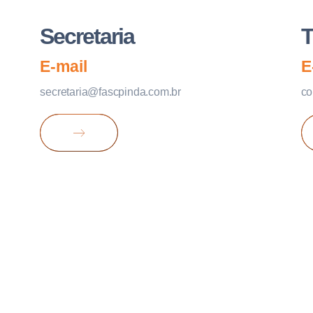
Secretaria
T
E-mail
E
secretaria@fascpinda.com.br
co