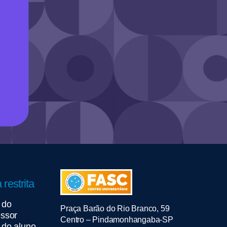
 restrita
 do
Praça Barão do Rio Branco, 59
essor
Centro – Pindamonhangaba-SP
 do aluno