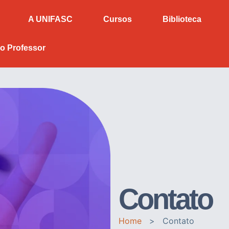
A UNIFASC
Cursos
Biblioteca
o Professor
Contato
Home
>
Contato